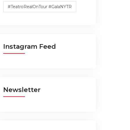
#TeatroRealOnTour #GalaNYTR
Instagram Feed
Newsletter