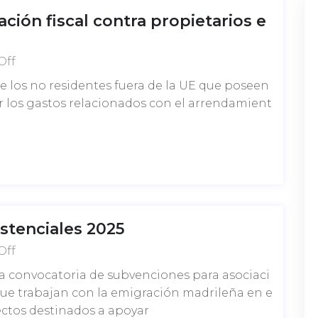
ación fiscal contra propietarios e
Off
e los no residentes fuera de la UE que poseen
los gastos relacionados con el arrendamient
stenciales 2025
Off
a convocatoria de subvenciones para asociaci
que trabajan con la emigración madrileña en e
yectos destinados a apoyar