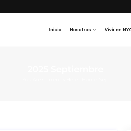
Inicio
Nosotros
Vivir en NY
2025 Septiembre
You Are Currently Here!-
Home
-
Sep