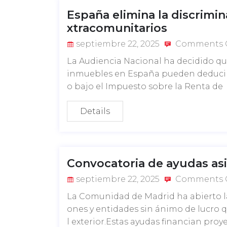
España elimina la discrimin
xtracomunitarios
septiembre 22, 2025
Comments 
La Audiencia Nacional ha decidido qu
inmuebles en España pueden deducir 
o bajo el Impuesto sobre la Renta de
Details
Convocatoria de ayudas asi
septiembre 22, 2025
Comments 
La Comunidad de Madrid ha abierto l
ones y entidades sin ánimo de lucro 
l exterior.Estas ayudas financian pro