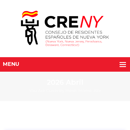
2026 Abril
You Are Currently Here!-
Home
-
Abr