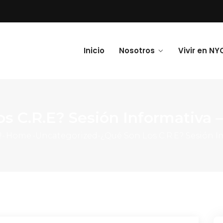
Inicio
Nosotros
Vivir en NY
s C.R.E? Sesión Informativa 
!-
Home
-
Uncategorized
-
¿Qué Son Los C.R.E? Sesión I