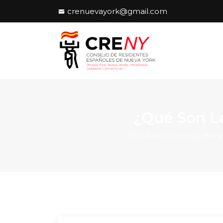
crenuevayork@gmail.com
¿Qué Son Lo
You Are Currently Here