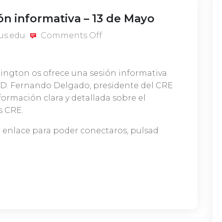
ón informativa – 13 de Mayo
us.edu
Comments Off
ington os ofrece una sesión informativa
. D. Fernando Delgado, presidente del CRE
rmación clara y detallada sobre el
s CRE.
 enlace para poder conectaros, pulsad