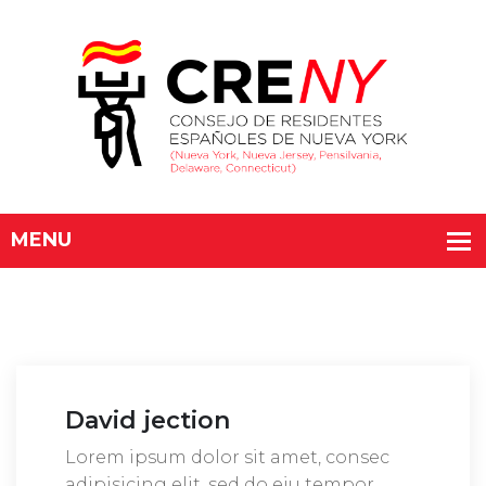
David jection
Lorem ipsum dolor sit amet, consec
adipisicing elit, sed do eiu tempor