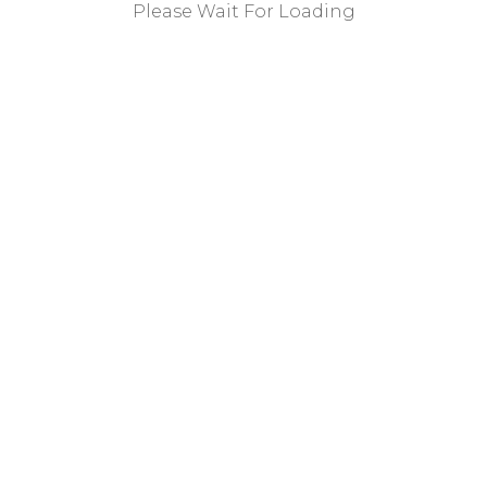
mayo 2025
Please Wait For Loading
abril 2025
mayo 2024
diciembre 2023
octubre 2023
septiembre 2023
agosto 2023
mayo 2023
abril 2023
marzo 2023